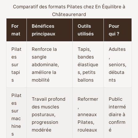
Comparatif des formats Pilates chez En Équilibre à
Châteaurenard
For
Bénéfices
Outils
Pour
mat
principaux
utilisés
qui ?
Pilat
Renforce la
Tapis,
Adultes
es
sangle
bandes
,
sur
abdominale,
élastique
seniors,
tapi
améliore la
s, petits
débuta
s
mobilité
ballons
nts
Pilat
Travail profond
Reformer
Public
es
des muscles
,
intermé
sur
posturaux,
anneaux
diaire à
mac
progression
Pilates,
confirm
hine
modérée
rouleaux
é
s