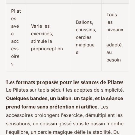
Pilat
Tous
es
Ballons,
les
ave
Varie les
coussins,
niveaux
c
exercices,
cercles
,
acc
stimule la
magique
adapté
ess
proprioception
s
au
oire
besoin
s
Les formats proposés pour les séances de Pilates
Le Pilates sur tapis séduit les adeptes de simplicité.
Quelques bandes, un ballon, un tapis, et la séance
prend forme sans prétention ni artifice
. Les
accessoires prolongent l'exercice, démultiplient les
sensations, un coussin glissé sous le bassin modifie
l'équilibre, un cercle magique défie la stabilité. Du